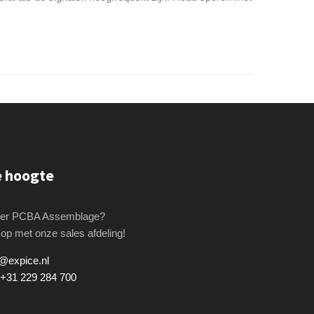
de hoogte
over PCBA Assemblage?
op met onze sales afdeling!
@expice.nl
+31 229 284 700