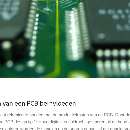
en van een PCB beïnvloeden
ast rekening te houden met de productiekosten van de PCB. Door deze 
PCB design tip 1: Houd digitale en luidruchtige sporen uit de buurt v
e plaatsen, worden de signalen op de sporen capacitief gekoppeld, vo