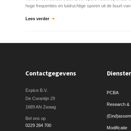
hoge frequenties en luidruchtige sporen uit de buurt v
Lees verder
Contactgegevens
Dienste
Expice B.V.
PCBA
De Corantijn 29
Research &
1689 AN Zwaag
(Eind)assem
Bel ons op
0229 284 700
Modificatie