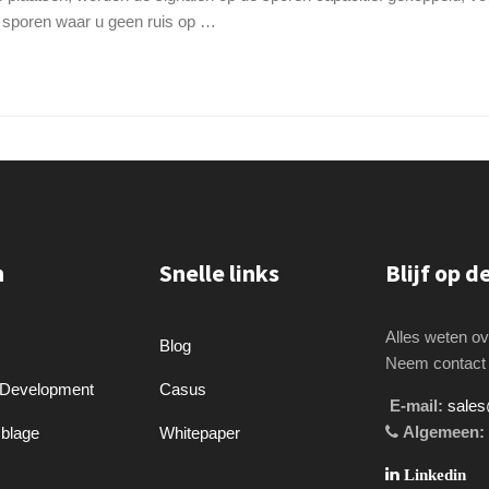
an sporen waar u geen ruis op …
n
Snelle links
Blijf op 
Alles weten 
Blog
Neem contact 
 Development
Casus
E-mail:
sales
Algemeen:
blage
Whitepaper
Linkedin