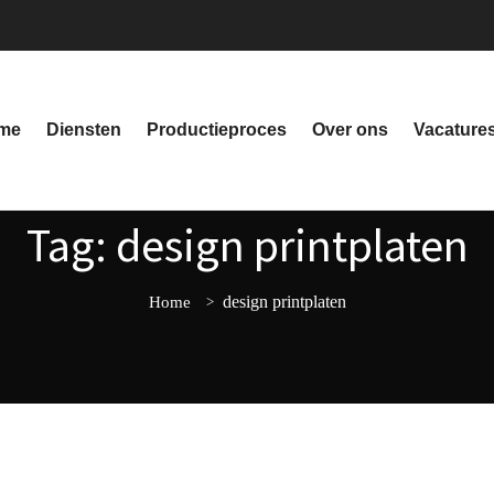
me
Diensten
Productieproces
Over ons
Vacature
Tag: design printplaten
design printplaten
Home