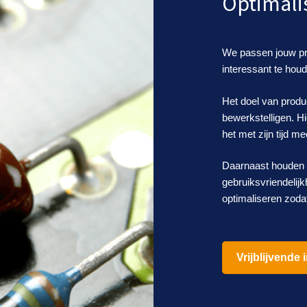
Optimali
We passen jouw pro
interessant te hou
Het doel van produc
bewerkstelligen. Hi
het met zijn tijd m
Daarnaast houden 
gebruiksvriendelij
optimaliseren zodat
Vrijblijvende