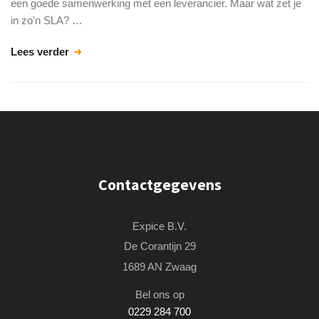
een goede samenwerking met een leverancier. Maar wat zet je
in zo'n SLA? …
Lees verder
Contactgegevens
Expice B.V.
De Corantijn 29
1689 AN Zwaag
Bel ons op
0229 284 700